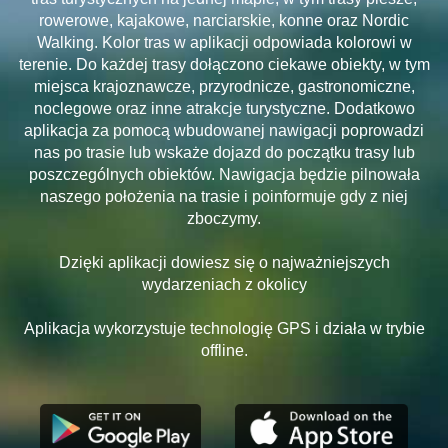
rowerowe, kajakowe, narciarskie, konne oraz Nordic
Walking. Kolor tras w aplikacji odpowiada kolorowi w
terenie. Do każdej trasy dołączono ciekawe obiekty, w tym
miejsca krajoznawcze, przyrodnicze, gastronomiczne,
noclegowe oraz inne atrakcje turystyczne. Dodatkowo
aplikacja za pomocą wbudowanej nawigacji poprowadzi
nas po trasie lub wskaże dojazd do początku trasy lub
poszczególnych obiektów. Nawigacja będzie pilnowała
naszego położenia na trasie i poinformuje gdy z niej
zboczymy.
Dzięki aplikacji dowiesz się o najważniejszych
wydarzeniach z okolicy
Aplikacja wykorzystuje technologię GPS i działa w trybie
offline.