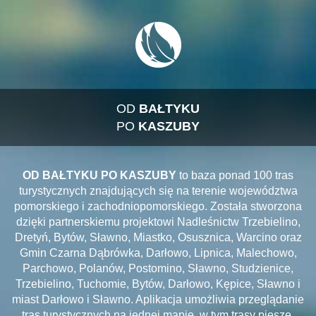
OD
BAŁTYKU
PO
KASZUBY
OD BAŁTYKU PO KASZUBY
to baza ponad 100 tras
turystycznych znajdujących się na terenie województwa
pomorskiego i zachodniopomorskiego. Została stworzona
dzięki partnerskiemu projektowi Nadleśnictw Trzebielino,
Dretyń, Bytów, Sławno, Miastko, Osusznica, Warcino oraz
Gmin Czarna Dąbrówka, Darłowo, Lipnica, Malechowo,
Parchowo, Polanów, Postomino, Sławno, Studzienice,
Trzebielino, Tuchomie, Bytów, Darłowo, Kępice, Sławno i
miast Darłowo i Sławno. Aplikacja umożliwia przeglądanie
tras turystycznych na jednej mapie, w tym trasy piesze,